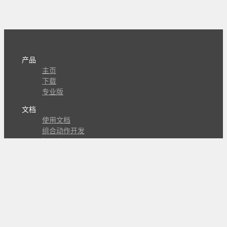
产品
主页
下载
专业版
文档
使用文档
组合动作开发
知识库
版本历史
瓜皮学堂
分享
动作库
子程序
外观