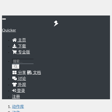
Quicker
主页
下载
专业版
分享
文档
讨论
外观
登录
注册
动作库