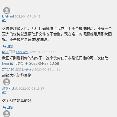
LifeHard
2022-04-27 10:48
#
1
这位是超级大佬，几行代码解决了我成百上千个模块的活，还有一个
更大的优势就是读取多文件也不会慢，现在唯一的问题就是用系统图
标，还是极容易造成QK崩溃。
回复
heui
回复
LifeHard
2022-04-27 10:57
:
我正好刚看到你的动作了，这个优势在于非常低门槛的可二次修改
heui
最后更新于 2022-04-27 10:58
ZTOA10
回复
LifeHard
2023-05-18 14:11
:
超级大佬简称巨佬
恐惧和迷离
2022-05-08 19:17
#
2
这个创意是真的好
回复