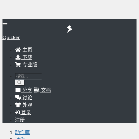
Quicker
主页
下载
专业版
分享
文档
讨论
外观
登录
注册
动作库