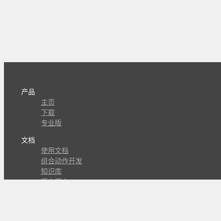
产品
主页
下载
专业版
文档
使用文档
组合动作开发
知识库
版本历史
瓜皮学堂
分享
动作库