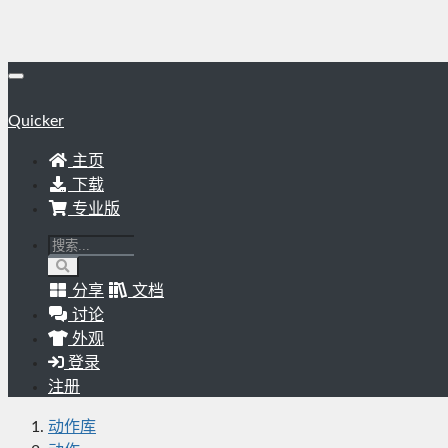
Quicker
主页
下载
专业版
分享
文档
讨论
外观
登录
注册
动作库