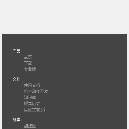
产品
主页
下载
专业版
文档
使用文档
组合动作开发
知识库
版本历史
瓜皮学堂
分享
动作库