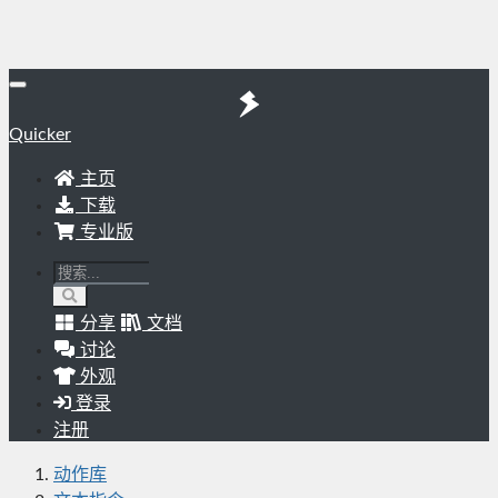
Quicker
主页
下载
专业版
分享
文档
讨论
外观
登录
注册
动作库