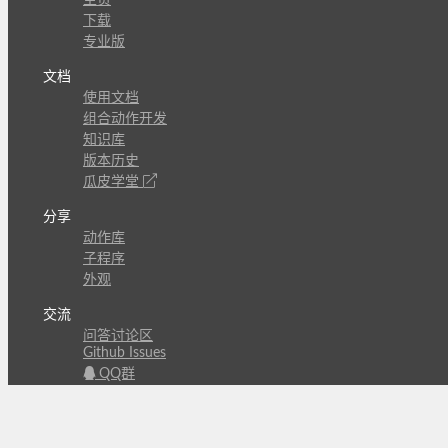
下载
专业版
文档
使用文档
组合动作开发
知识库
版本历史
瓜皮学堂
分享
动作库
子程序
外观
交流
问答讨论区
Github Issues
QQ群
关注
CL的微博