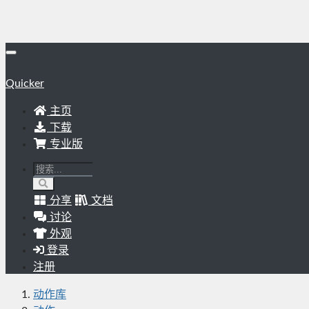
Quicker
主页
下载
专业版
分享
文档
讨论
外观
登录
注册
动作库