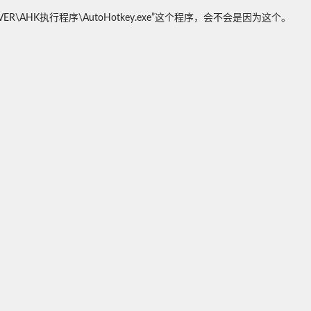
r\EVER\AHK执行程序\AutoHotkey.exe”这个程序，会不会是因为这个。