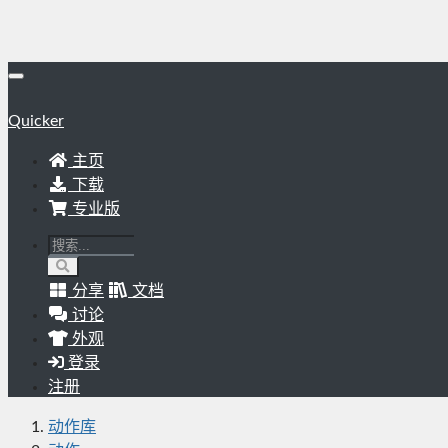
Quicker
主页
下载
专业版
分享
文档
讨论
外观
登录
注册
动作库