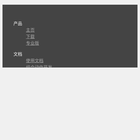
产品
主页
下载
专业版
文档
使用文档
组合动作开发
知识库
版本历史
瓜皮学堂
分享
动作库
子程序
外观
交流
问答讨论区