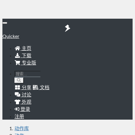
Quicker
主页
下载
专业版
分享
文档
讨论
外观
登录
注册
动作库