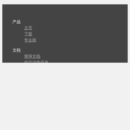
产品
主页
下载
专业版
文档
使用文档
组合动作开发
知识库
版本历史
瓜皮学堂
分享
动作库
子程序
外观
交流
问答讨论区