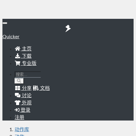
Quicker
主页
下载
专业版
分享
文档
讨论
外观
登录
注册
动作库