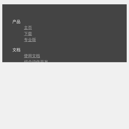
产品
主页
下载
专业版
文档
使用文档
组合动作开发
知识库
版本历史
瓜皮学堂
分享
动作库
子程序
外观
交流
问答讨论区