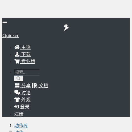
Quicker
主页
下载
专业版
分享
文档
讨论
外观
登录
注册
动作库