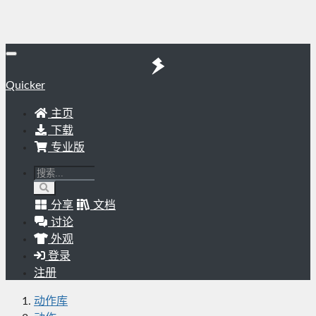
Quicker
主页
下载
专业版
分享
文档
讨论
外观
登录
注册
动作库