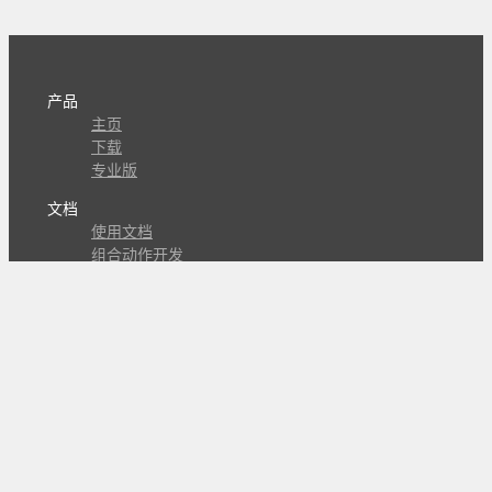
产品
主页
下载
专业版
文档
使用文档
组合动作开发
知识库
版本历史
瓜皮学堂
分享
动作库
子程序
外观
交流