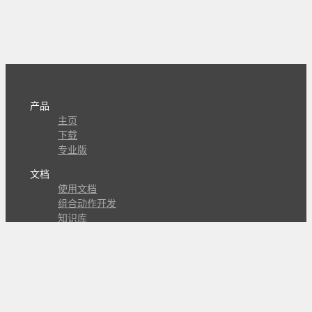
产品
主页
下载
专业版
文档
使用文档
组合动作开发
知识库
版本历史
瓜皮学堂
分享
动作库
子程序