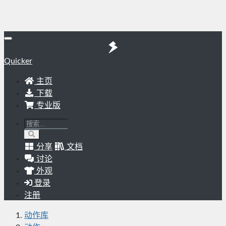
Quicker
主页
下载
专业版
分享
文档
讨论
外观
登录
注册
动作库