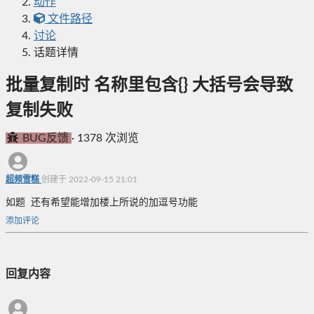
动作
文件路径
讨论
话题详情
批量复制时 名称里包含{} 大括号会导致
复制失败
BUG反馈
·
1378 次浏览
超频雪糕
创建于 2022-09-15 21:01
如题 还有希望能增加楼上所说的加逗号功能
添加评论
回复内容