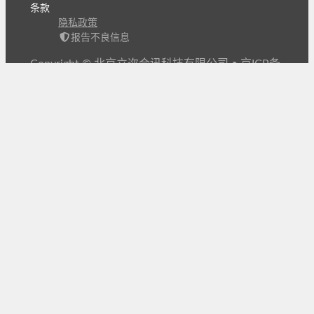
条款
隐私政策
报告不良信息
Copyright © 北京立迩合讯科技有限公司
•
京ICP备
09022189号-8
•
京公网安备 11010502053266号
自动