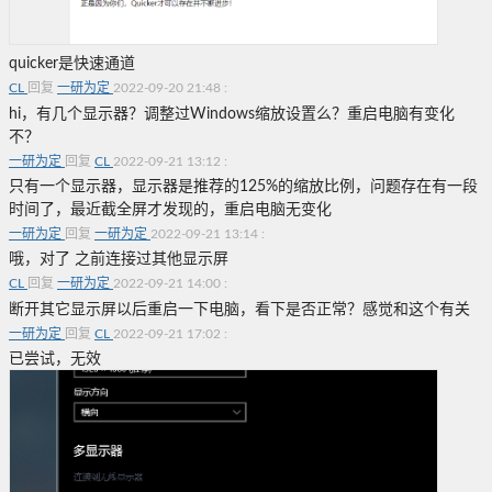
quicker是快速通道
CL
回复
一研为定
2022-09-20 21:48
:
hi，有几个显示器？调整过Windows缩放设置么？重启电脑有变化
不？
一研为定
回复
CL
2022-09-21 13:12
:
只有一个显示器，显示器是推荐的125%的缩放比例，问题存在有一段
时间了，最近截全屏才发现的，重启电脑无变化
一研为定
回复
一研为定
2022-09-21 13:14
:
哦，对了 之前连接过其他显示屏
CL
回复
一研为定
2022-09-21 14:00
:
断开其它显示屏以后重启一下电脑，看下是否正常？感觉和这个有关
一研为定
回复
CL
2022-09-21 17:02
:
已尝试，无效