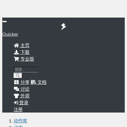
Quicker
主页
下载
专业版
分享
文档
讨论
外观
登录
注册
动作库