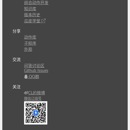
组合动作开发
知识库
版本历史
瓜皮学堂
分享
动作库
子程序
外观
交流
问答讨论区
Github Issues
QQ群
关注
CL的微博
微信订阅号