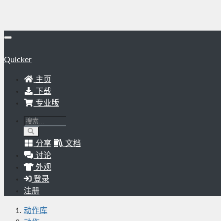
Quicker
主页
下载
专业版
分享
文档
讨论
外观
登录
注册
动作库