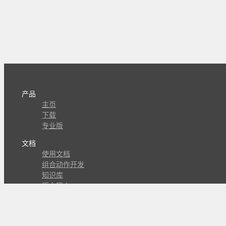
产品
主页
下载
专业版
文档
使用文档
组合动作开发
知识库
版本历史
瓜皮学堂
分享
动作库