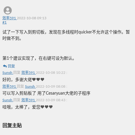
效率591
2022-10-08 09:13
#
1
试了一下写入到剪切板，发现在多线程时quicker不允许这个操作。暂
时做不到。
第1个建议实现了，在右键可设为默认。
回复
Sunsh
回复
效率591
2022-10-08 10:22
:
好的，多谢大佬🧡🧡🧡
效率591
回复
Sunsh
2022-10-09 08:08
:
可以写入剪贴板了 用了Cesaryuan大佬的子程序
Sunsh
回复
效率591
2022-10-09 08:43
:
哇哦，太棒了，爱您🧡🧡🧡
回复主贴