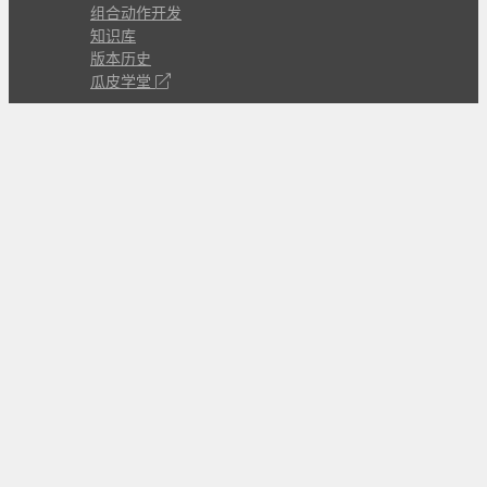
组合动作开发
知识库
版本历史
瓜皮学堂
分享
动作库
子程序
外观
交流
问答讨论区
Github Issues
QQ群
关注
CL的微博
微信订阅号