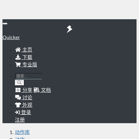
Quicker
主页
下载
专业版
分享
文档
讨论
外观
登录
注册
动作库