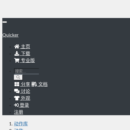
Quicker
主页
下载
专业版
分享
文档
讨论
外观
登录
注册
动作库