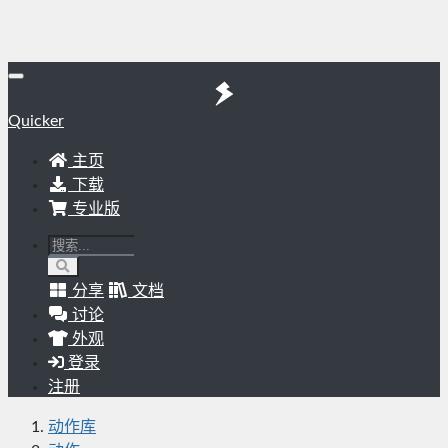
Quicker
主页
下载
专业版
分享
文档
讨论
外观
登录
注册
动作库