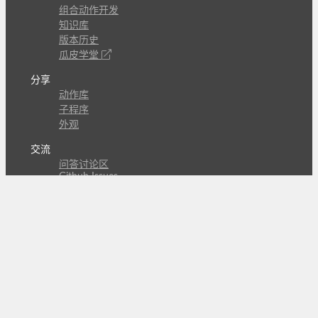
组合动作开发
知识库
版本历史
瓜皮学堂
分享
动作库
子程序
外观
交流
问答讨论区
Github Issues
QQ群
关注
CL的微博
微信订阅号