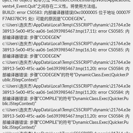
bject, ref object)”和非方法“Microsoft.Office.Interop.Word.ApplicationE
vents4_Event.Quit”之间存在二义性。将使用方法组。
BUILD: error CS0583: 内部编译器错误(0xc0000005 位于地址 00007F
F7A837BC91 处): 可能的原因是“CODEGEN”。
c:\Users\连庆杰\AppData\Local\Temp\CSSCRIPT\dynamic\21764.e3e
38913-5e00-4f5c-aa06-1e6393985467.tmp(17,11): error CS0585: 内
部编译器错误: 步骤“CODEGEN”
c:\Users\连庆杰\AppData\Local\Temp\CSSCRIPT\dynamic\21764.e3e
38913-5e00-4f5c-aa06-1e6393985467.tmp(16,14): error CS0585: 内
部编译器错误: 步骤“CODEGEN”
c:\Users\连庆杰\AppData\Local\Temp\CSSCRIPT\dynamic\21764.e3e
38913-5e00-4f5c-aa06-1e6393985467.tmp(11,20): error CS0584: 内
部编译器错误: 步骤“CODEGEN”的符号“DynamicClass.Exec(Quicker.P
ublic.IStepContext)”
c:\Users\连庆杰\AppData\Local\Temp\CSSCRIPT\dynamic\21764.e3e
38913-5e00-4f5c-aa06-1e6393985467.tmp(11,20): error CS0584: 内
部编译器错误: 步骤“COMPILE”的符号“DynamicClass.Exec(Quicker.Pu
blic.IStepContext)”
c:\Users\连庆杰\AppData\Local\Temp\CSSCRIPT\dynamic\21764.e3e
38913-5e00-4f5c-aa06-1e6393985467.tmp(11,20): error CS0584: 内
部编译器错误: 步骤“COMPILE”的符号“DynamicClass.Exec(Quicker.Pu
blic.IStepContext)”