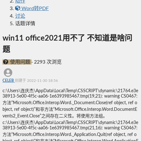
动作
Word转PDF
讨论
话题详情
win11 office2021用不了 不知道是啥问
题
使用问题
·
2293 次浏览
CELEB
创建于 2022-11-30 18:56
c:\Users\连庆杰\AppData\Local\Temp\CSSCRIPT\dynamic\21764.e3e
38913-5e00-4f5c-aa06-1e6393985467.tmp(19,21): warning CS0467:
方法“Microsoft.Office.Interop.Word._Document.Close(ref object, ref o
bject, ref object)”和非方法“Microsoft.Office.Interop.Word.DocumentE
vents2_Event.Close”之间存在二义性。将使用方法组。
c:\Users\连庆杰\AppData\Local\Temp\CSSCRIPT\dynamic\21764.e3e
38913-5e00-4f5c-aa06-1e6393985467.tmp(21,16): warning CS0467:
方法“Microsoft.Office.Interop.Word._Application.Quit(ref object, ref o