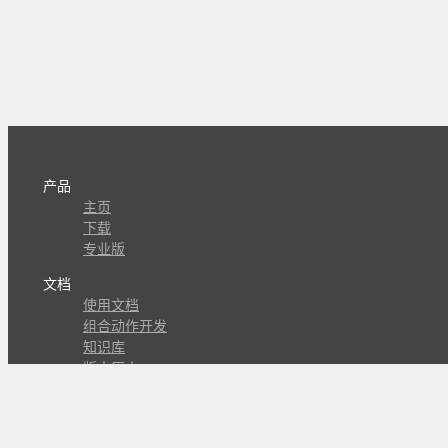
产品
主页
下载
专业版
文档
使用文档
组合动作开发
知识库
版本历史
瓜皮学堂
分享
动作库