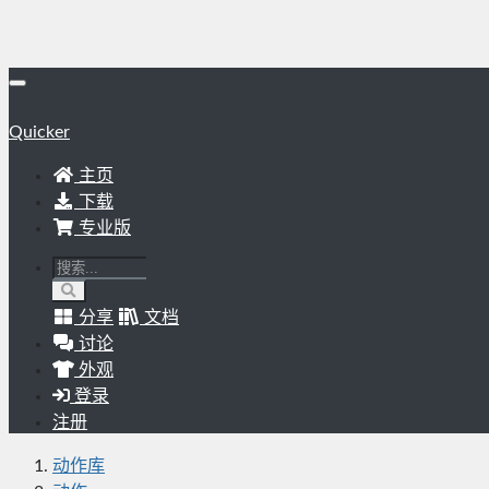
Quicker
主页
下载
专业版
分享
文档
讨论
外观
登录
注册
动作库