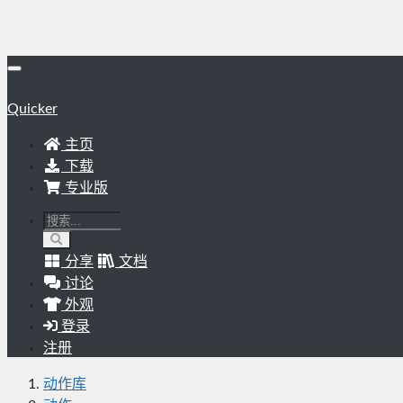
Quicker
主页
下载
专业版
分享
文档
讨论
外观
登录
注册
动作库