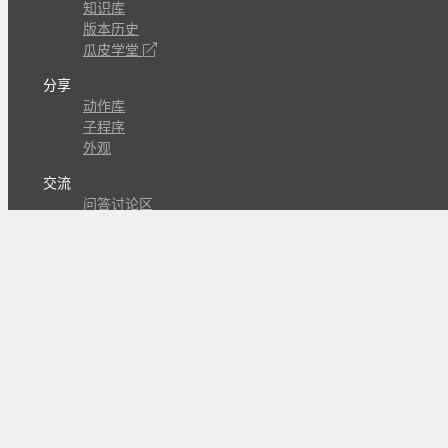
知识库
版本历史
瓜皮学堂
分享
动作库
子程序
外观
交流
问答讨论区
Github Issues
QQ群
关注
CL的微博
微信订阅号
条款