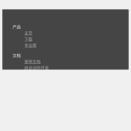
产品
主页
下载
专业版
文档
使用文档
组合动作开发
知识库
版本历史
瓜皮学堂
分享
动作库
子程序
外观
交流