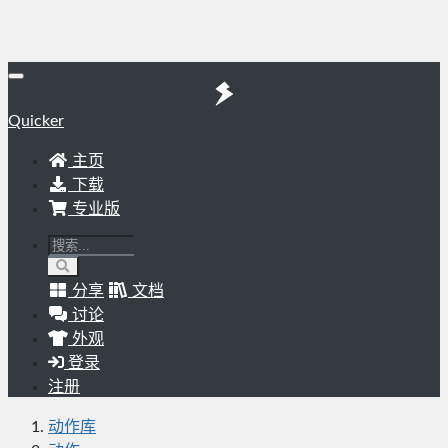
Quicker
主页
下载
专业版
分享
文档
讨论
外观
登录
注册
动作库