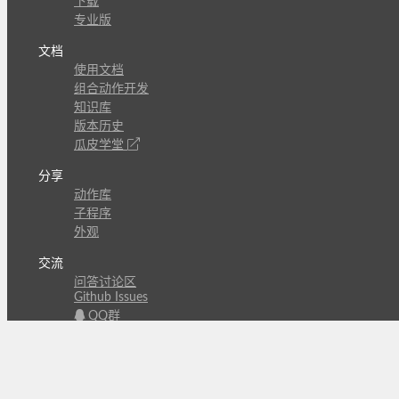
下载
专业版
文档
使用文档
组合动作开发
知识库
版本历史
瓜皮学堂
分享
动作库
子程序
外观
交流
问答讨论区
Github Issues
QQ群
关注
CL的微博
微信订阅号