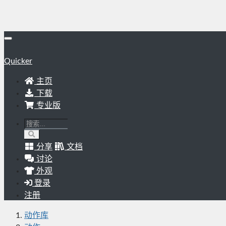
Quicker
主页
下载
专业版
分享
文档
讨论
外观
登录
注册
动作库