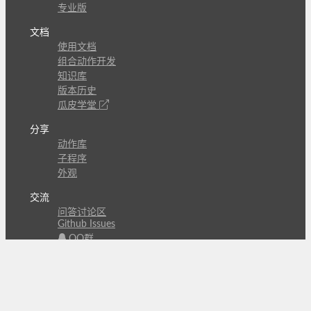
专业版
文档
使用文档
组合动作开发
知识库
版本历史
瓜皮学堂
分享
动作库
子程序
外观
交流
问答讨论区
Github Issues
QQ群
关注
CL的微博
微信订阅号