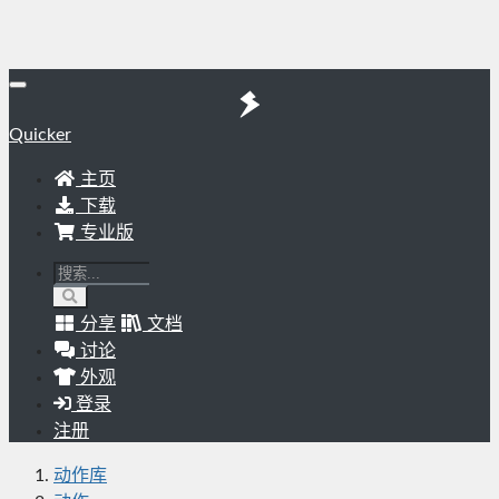
Quicker
主页
下载
专业版
分享
文档
讨论
外观
登录
注册
动作库