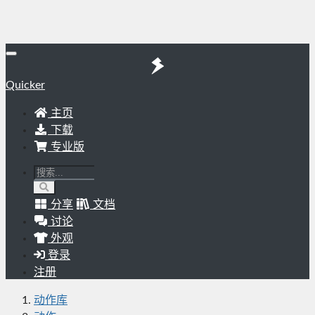
Quicker
主页
下载
专业版
分享
文档
讨论
外观
登录
注册
动作库