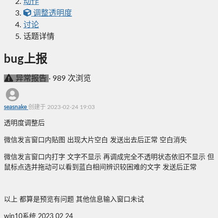
动作
调整透明度
讨论
话题详情
bug上报
异常报告
·
989 次浏览
seasnake
创建于 2023-02-24 19:03
透明度调整后
微信发言窗口内贴图 出现大片空白 发送出去后正常 空白消失
微信发言窗口内打字 文字不显示 再调成完全不透明状态依旧不显示 但
鼠标点选并拖动可以看到蓝白相间辨识较困难的文字 发送后正常
以上 都算是预览有问题 其他信息输入窗口未试
win10系统 2023 02 24