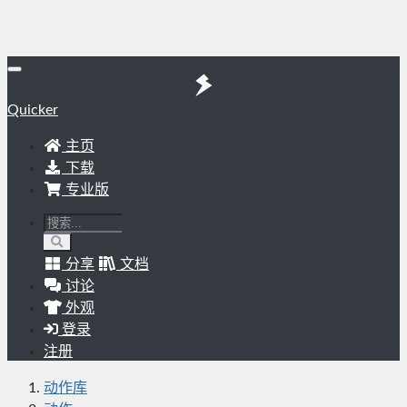
Quicker
主页
下载
专业版
分享
文档
讨论
外观
登录
注册
动作库