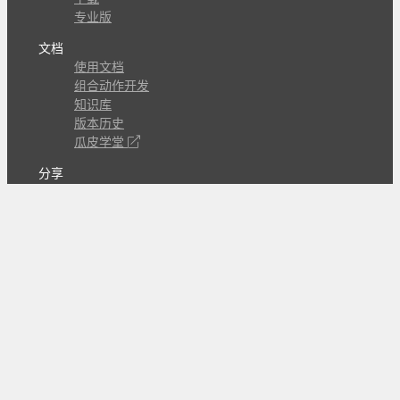
专业版
文档
使用文档
组合动作开发
知识库
版本历史
瓜皮学堂
分享
动作库
子程序
外观
交流
问答讨论区
Github Issues
QQ群
关注
CL的微博
微信订阅号