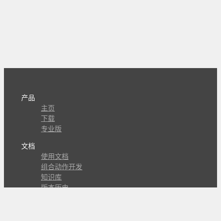
产品
主页
下载
专业版
文档
使用文档
组合动作开发
知识库
版本历史
瓜皮学堂
分享