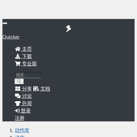
Quicker
主页
下载
专业版
分享
文档
讨论
外观
登录
注册
动作库