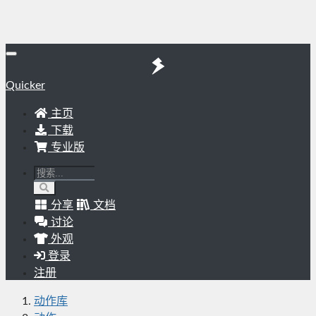
Quicker
主页
下载
专业版
分享
文档
讨论
外观
登录
注册
动作库