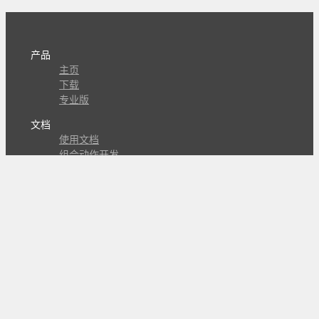
产品
主页
下载
专业版
文档
使用文档
组合动作开发
知识库
版本历史
瓜皮学堂
分享
动作库
子程序
外观
交流
问答讨论区