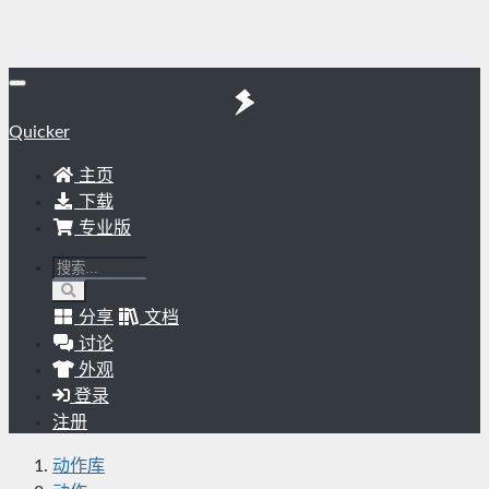
Quicker
主页
下载
专业版
分享
文档
讨论
外观
登录
注册
动作库