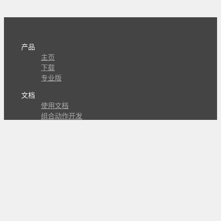
产品
主页
下载
专业版
文档
使用文档
组合动作开发
知识库
版本历史
瓜皮学堂
分享
动作库
子程序
外观
交流