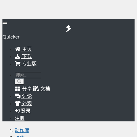
Quicker
主页
下载
专业版
分享
文档
讨论
外观
登录
注册
动作库