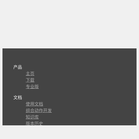
产品
主页
下载
专业版
文档
使用文档
组合动作开发
知识库
版本历史
瓜皮学堂