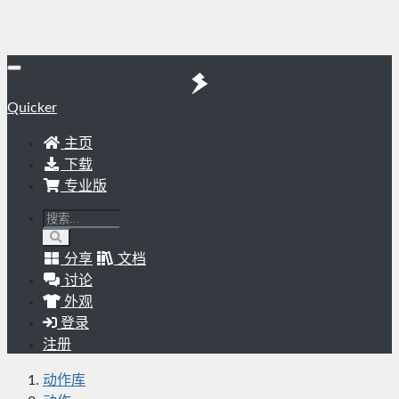
Quicker
主页
下载
专业版
分享
文档
讨论
外观
登录
注册
动作库