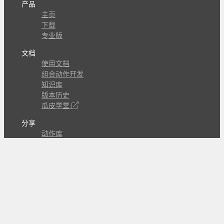
产品
主页
下载
专业版
文档
使用文档
组合动作开发
知识库
版本历史
瓜皮学堂
分享
动作库
子程序
外观
交流
问答讨论区
Github Issues
QQ群
关注