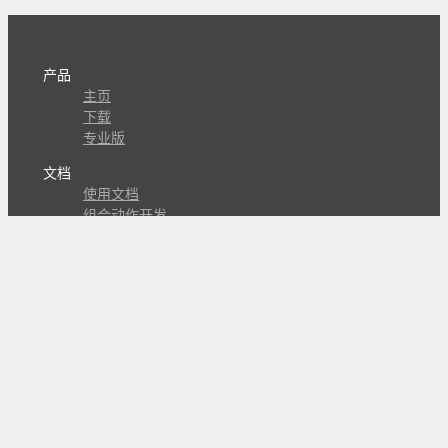
产品
主页
下载
专业版
文档
使用文档
组合动作开发
知识库
版本历史
瓜皮学堂
分享
动作库
子程序
外观
交流
问答讨论区