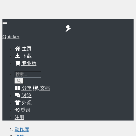
Quicker
主页
下载
专业版
分享
文档
讨论
外观
登录
注册
动作库