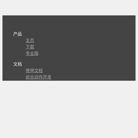
产品
主页
下载
专业版
文档
使用文档
组合动作开发
知识库
版本历史
瓜皮学堂
分享
动作库
子程序
外观
交流