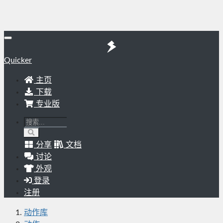
Quicker
主页
下载
专业版
分享
文档
讨论
外观
登录
注册
动作库