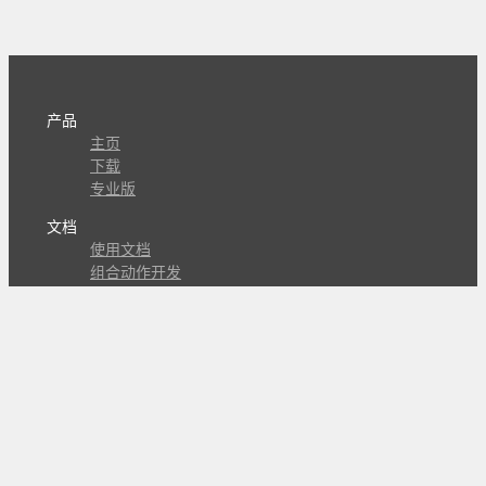
产品
主页
下载
专业版
文档
使用文档
组合动作开发
知识库
版本历史
瓜皮学堂
分享
动作库
子程序
外观