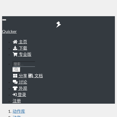
Quicker
主页
下载
专业版
分享
文档
讨论
外观
登录
注册
动作库