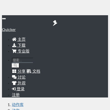
Quicker
主页
下载
专业版
分享
文档
讨论
外观
登录
注册
动作库