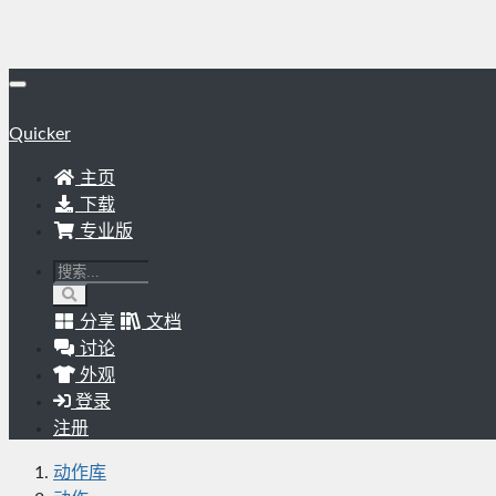
Quicker
主页
下载
专业版
分享
文档
讨论
外观
登录
注册
动作库