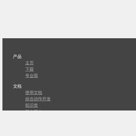
产品
主页
下载
专业版
文档
使用文档
组合动作开发
知识库
版本历史
瓜皮学堂
分享
动作库