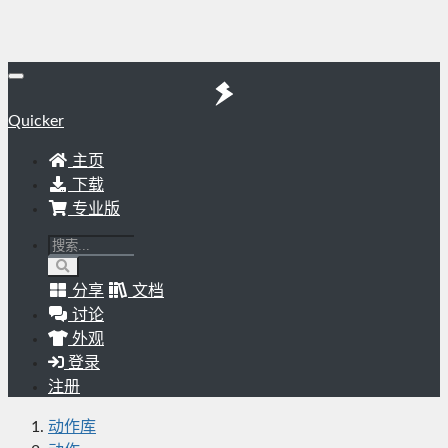
Quicker
主页
下载
专业版
分享
文档
讨论
外观
登录
注册
动作库