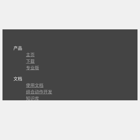
产品
主页
下载
专业版
文档
使用文档
组合动作开发
知识库
版本历史
瓜皮学堂
分享
动作库
子程序