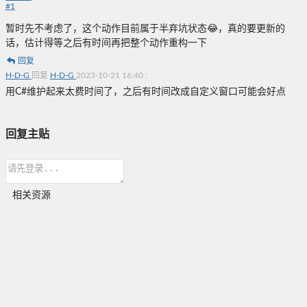
#
1
暂时先不考虑了，这个动作目前属于半弃坑状态😂，真的要更新的
话，估计得等之后有时间再把整个动作重构一下
回复
H-D-G
回复
H-D-G
2023-10-21 16:40
:
用C#维护起来太费时间了，之后有时间改成自定义窗口可能会好点
回复主贴
相关资源