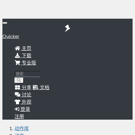
Quicker
主页
下载
专业版
分享
文档
讨论
外观
登录
注册
动作库