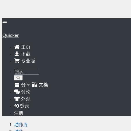
Quicker
主页
下载
专业版
分享
文档
讨论
外观
登录
注册
动作库