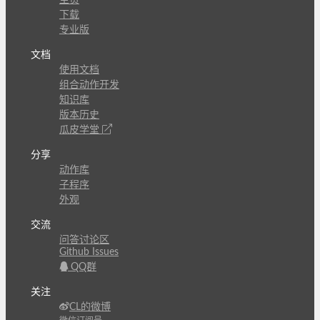
下载
专业版
文档
使用文档
组合动作开发
知识库
版本历史
瓜皮学堂
分享
动作库
子程序
外观
交流
问答讨论区
Github Issues
QQ群
关注
CL的微博