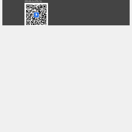
微信订阅号
条款
隐私政策
报告不良信息
Copyright © 北京立迩合讯科技有限公司
•
京ICP备
09022189号-8
•
京公网安备 11010502053266号
自动