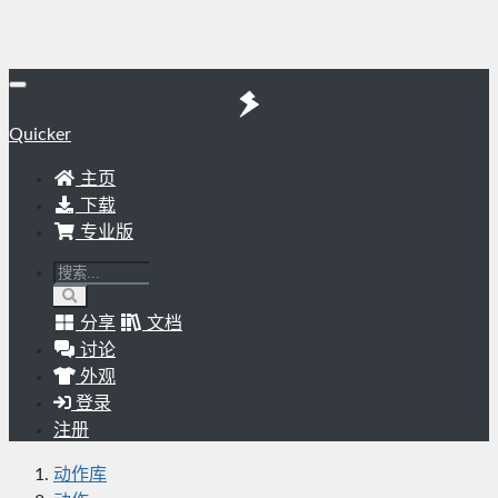
Quicker
主页
下载
专业版
分享
文档
讨论
外观
登录
注册
动作库