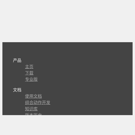
产品
主页
下载
专业版
文档
使用文档
组合动作开发
知识库
版本历史
瓜皮学堂
分享