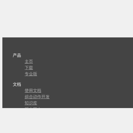
产品
主页
下载
专业版
文档
使用文档
组合动作开发
知识库
版本历史
瓜皮学堂
分享
动作库