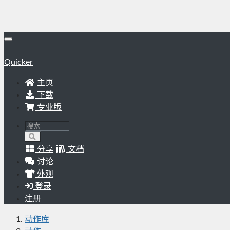
Quicker
主页
下载
专业版
分享
文档
讨论
外观
登录
注册
动作库