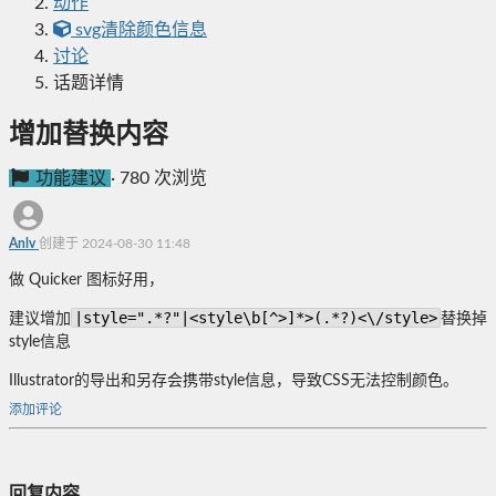
动作
svg清除颜色信息
讨论
话题详情
增加替换内容
功能建议
·
780 次浏览
Anlv
创建于 2024-08-30 11:48
做 Quicker 图标好用，
|style=".*?"|<style\b[^>]*>(.*?)<\/style>
建议增加
替换掉
style信息
Illustrator的导出和另存会携带style信息，导致CSS无法控制颜色。
添加评论
回复内容