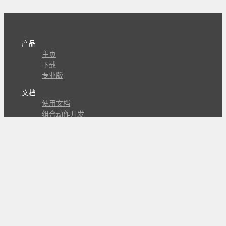
产品
主页
下载
专业版
文档
使用文档
组合动作开发
知识库
版本历史
瓜皮学堂
分享
动作库
子程序
外观
交流
问答讨论区