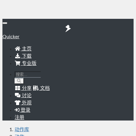
Quicker
主页
下载
专业版
分享
文档
讨论
外观
登录
注册
动作库