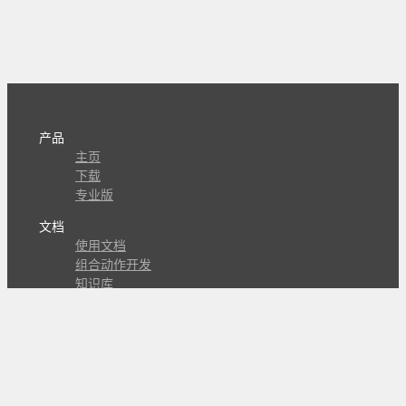
产品
主页
下载
专业版
文档
使用文档
组合动作开发
知识库
版本历史
瓜皮学堂
分享
动作库
子程序