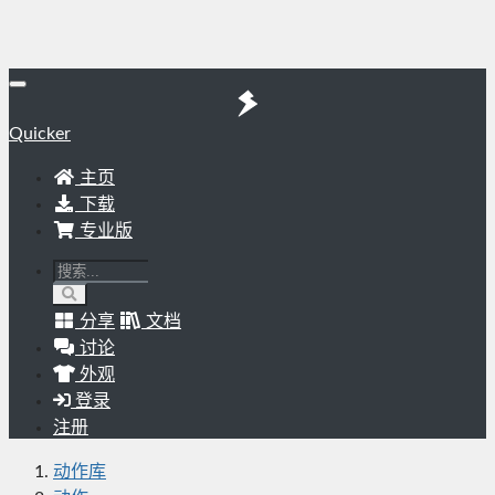
Quicker
主页
下载
专业版
分享
文档
讨论
外观
登录
注册
动作库