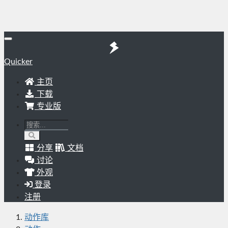
Quicker
主页
下载
专业版
分享
文档
讨论
外观
登录
注册
动作库