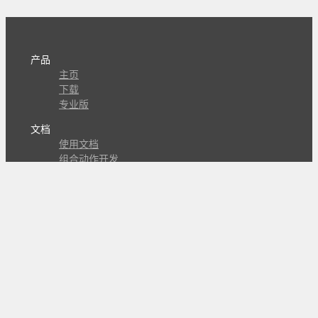
产品
主页
下载
专业版
文档
使用文档
组合动作开发
知识库
版本历史
瓜皮学堂
分享
动作库
子程序
外观
交流
问答讨论区