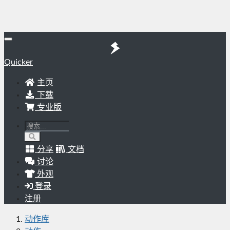
Quicker
主页
下载
专业版
分享
文档
讨论
外观
登录
注册
动作库