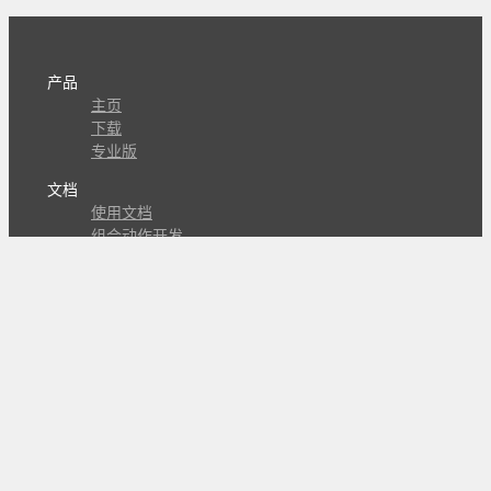
产品
主页
下载
专业版
文档
使用文档
组合动作开发
知识库
版本历史
瓜皮学堂
分享
动作库
子程序
外观
交流
问答讨论区