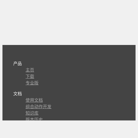
产品
主页
下载
专业版
文档
使用文档
组合动作开发
知识库
版本历史
瓜皮学堂
分享