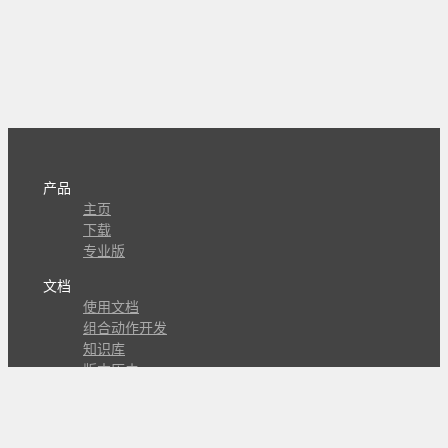
产品
主页
下载
专业版
文档
使用文档
组合动作开发
知识库
版本历史
瓜皮学堂
分享