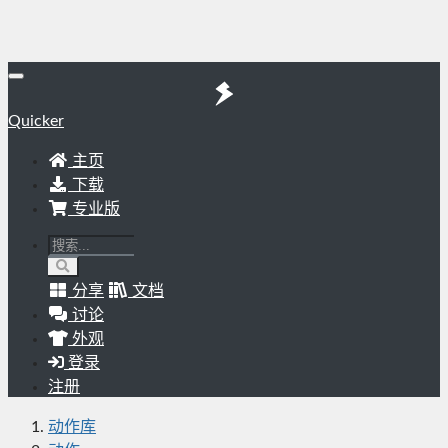
Quicker
主页
下载
专业版
分享
文档
讨论
外观
登录
注册
动作库