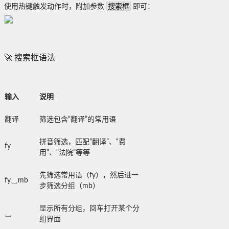
搜索框
使用热键触发动作时，附加参数
即可：
🚀 搜索框语法
输入
说明
翻译
筛选包含“翻译”的常用语
拼音筛选，匹配“翻译”、“费
fy
用”、“法院”等等
先筛选常用语（fy），然后进一
fy␣mb
步筛选分组（mb）
显示所有分组，回车打开某个分
␣
组界面