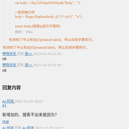
var body = obj.GetValueOrDefault("Body", "");

// 规范换行符

body = Regex.Replace(body, @"(?>\r\n?)", "\n");

return body;(赋值)(运行子程序)
耗时：19ms
检测到了中止标志(OperationFailed)，停止后续步骤执行。
检测到了中止标志(OperationFailed)，停止后续步骤执行。
咿呀杀杀
回复
原++
2025-03-28 21:49
:
ok
咿呀杀杀
回复
原++
2025-03-28 21:49
:
ok
回复内容
Az.阿浙
2025-11-29 18:25
#
1
新增加的、搜索不出来是因为？
回复
Az.阿浙
回复
Az.阿浙
2025-11-29 18:27
: