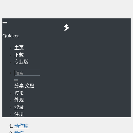
Quicker
主页
下载
专业版
分享
文档
讨论
外观
登录
注册
动作库