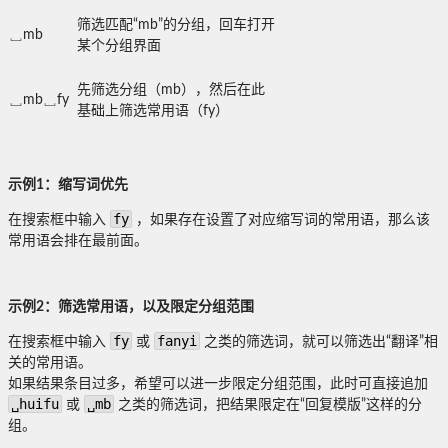
筛选匹配“mb”的分组，回车打开
␣mb
某个分组界面
先筛选分组（mb），然后在此
␣mb␣fy
基础上筛选常用语（fy）
示例1：缩写词优先
fy
在搜索框中输入
，如果存在设置了对应缩写词的常用语，那么该
常用语会排在最前面。
示例2：筛选常用语，以及限定分组范围
fy
fanyi
在搜索框中输入
或
之类的筛选词，就可以筛选出“翻译”相
关的常用语。
如果结果条目过多，希望可以进一步限定分组范围，此时可直接追加
␣huifu
␣mb
或
之类的筛选词，把结果限定在“回复模版”这样的分
组。