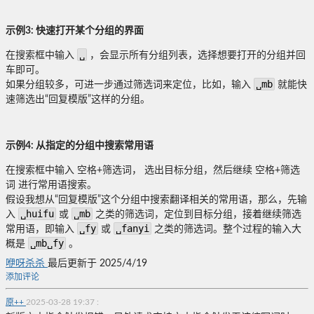
示例3: 快速打开某个分组的界面
␣
在搜索框中输入
，会显示所有分组列表，选择想要打开的分组并回
车即可。
␣mb
如果分组较多，可进一步通过筛选词来定位，比如，输入
就能快
速筛选出“回复模版”这样的分组。
示例4: 从指定的分组中搜索常用语
在搜索框中输入 空格+筛选词， 选出目标分组，然后继续 空格+筛选
词 进行常用语搜索。
假设我想从“回复模版”这个分组中搜索翻译相关的常用语，那么，先输
␣huifu
␣mb
入
或
之类的筛选词，定位到目标分组，接着继续筛选
␣fy
␣fanyi
常用语，即输入
或
之类的筛选词。整个过程的输入大
␣mb␣fy
概是
。
咿呀杀杀
最后更新于 2025/4/19
添加评论
原++
2025-03-28 19:37
: