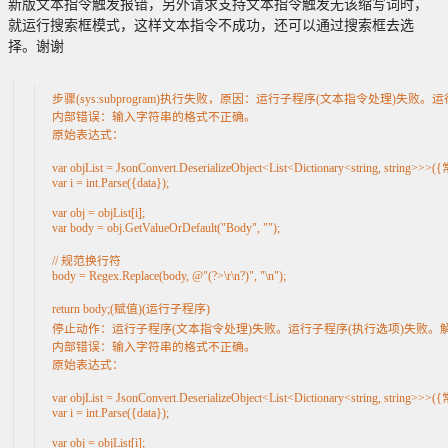
新版文本指令触发报错，另外请求支持文本指令触发无该缩写词时，
就运行搜索框模式，这样文本指令不成功，还可以通过搜索框去选
择。谢谢
步骤(sys:subprogram)执行失败，原因：运行子程序(文本指令处理)失
内部错误：输入字符串的格式不正确。

原始表达式： 

var objList = JsonConvert.DeserializeObject<List<Dictionary<string, strin
var i = int.Parse({data});

var obj = objList[i];

var body = obj.GetValueOrDefault("Body", "");

// 规范换行符

body = Regex.Replace(body, @"(?>\r\n?)", "\n");

return body;(赋值)(运行子程序)
停止动作：运行子程序(文本指令处理)失败。运行子程序(执行选项)失败。解
内部错误：输入字符串的格式不正确。

原始表达式： 

var objList = JsonConvert.DeserializeObject<List<Dictionary<string, strin
var i = int.Parse({data});

var obj = objList[i];
