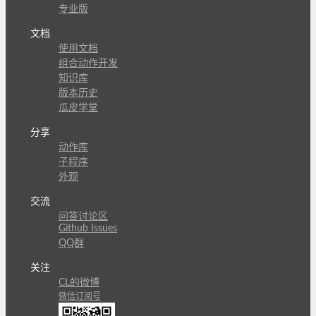
专业版
文档
使用文档
组合动作开发
知识库
版本历史
瓜皮学堂
分享
动作库
子程序
外观
交流
问答讨论区
Github Issues
QQ群
关注
CL的微博
微信订阅号