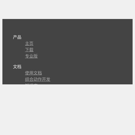
产品
主页
下载
专业版
文档
使用文档
组合动作开发
知识库
版本历史
瓜皮学堂
分享
动作库
子程序
外观