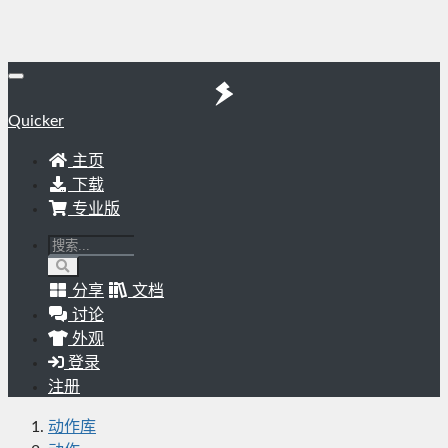
Quicker
主页
下载
专业版
分享
文档
讨论
外观
登录
注册
动作库