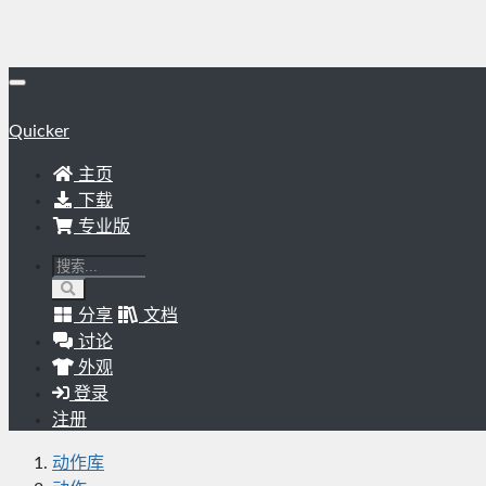
Quicker
主页
下载
专业版
分享
文档
讨论
外观
登录
注册
动作库