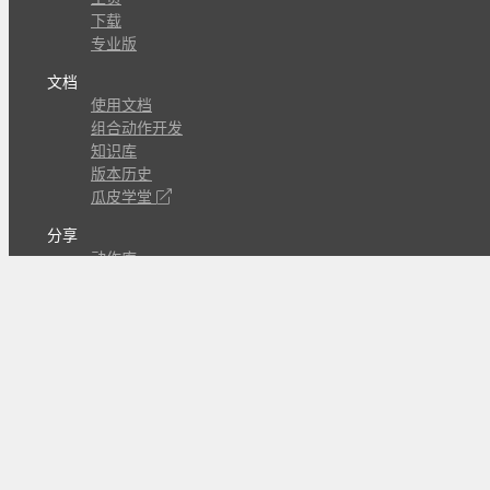
下载
专业版
文档
使用文档
组合动作开发
知识库
版本历史
瓜皮学堂
分享
动作库
子程序
外观
交流
问答讨论区
Github Issues
QQ群
关注
CL的微博
微信订阅号