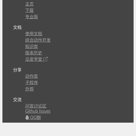
主页
下载
专业版
文档
使用文档
组合动作开发
知识库
版本历史
瓜皮学堂
分享
动作库
子程序
外观
交流
问答讨论区
Github Issues
QQ群
关注
CL的微博