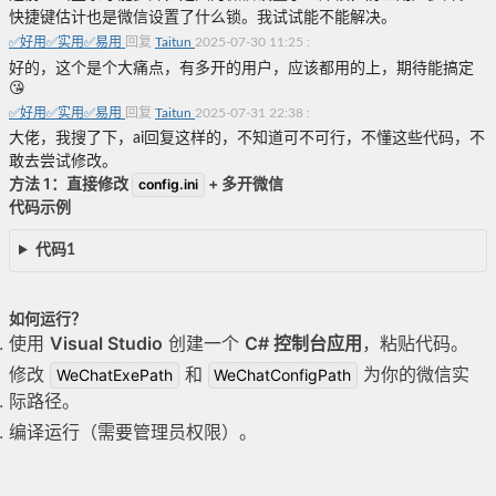
快捷键估计也是微信设置了什么锁。我试试能不能解决。
✅好用✅实用✅易用
回复
Taitun
2025-07-30 11:25
:
好的，这个是个大痛点，有多开的用户，应该都用的上，期待能搞定
😘
✅好用✅实用✅易用
回复
Taitun
2025-07-31 22:38
:
大佬，我搜了下，ai回复这样的，不知道可不可行，不懂这些代码，不
敢去尝试修改。
方法 1：直接修改
+ 多开微信
config.ini
代码示例
代码1
如何运行？
使用
Visual Studio
创建一个
C# 控制台应用
，粘贴代码。
修改
和
为你的微信实
WeChatExePath
WeChatConfigPath
际路径。
编译运行（需要管理员权限）。