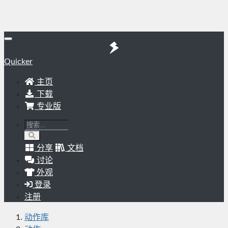
Quicker
主页
下载
专业版
分享
文档
讨论
外观
登录
注册
动作库