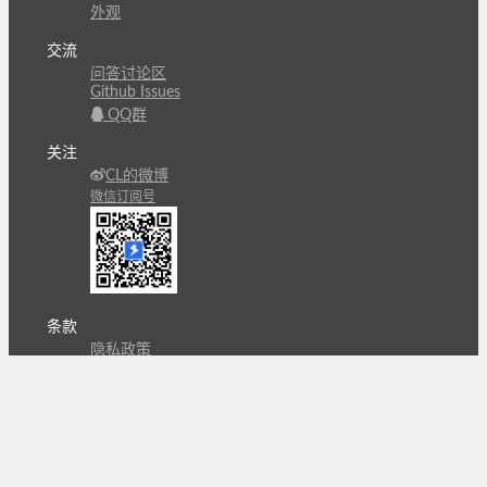
外观
交流
问答讨论区
Github Issues
QQ群
关注
CL的微博
微信订阅号
条款
隐私政策
报告不良信息
Copyright © 北京立迩合讯科技有限公司
•
京ICP备
09022189号-8
•
京公网安备 11010502053266号
自动