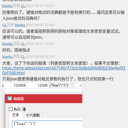
blanka
回复
CL
2025-08-07 21:27
:
好像明白了，键值对格式的词典都是不能有换行的……请问这里可以输
入json格式的词典吗？
CL
回复
blanka
2025-08-07 22:30
:
应该可以的。或者直接把获得的原始对象赋值给文本类型变量试试，
通常可以自动转为json。
blanka
回复
CL
2025-08-07 22:43
:
好的，感谢指点
blanka
回复
CL
2025-08-08 01:33
:
大佬，试了下你说的赋值（列表类型转文本类型），结果不太理想：
https://temp.getquicker.net/667540/97dcb1bdbd284680b236e4ad92
0a9368.html
只有json值使用键值对格式参数的执行了，但也只识别到第一行