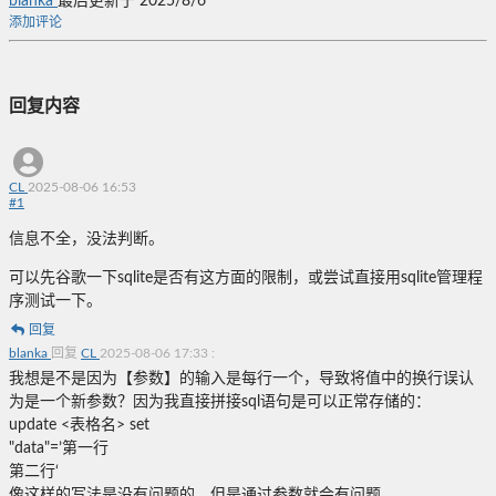
blanka
最后更新于 2025/8/6
添加评论
回复内容
CL
2025-08-06 16:53
#
1
信息不全，没法判断。
可以先谷歌一下sqlite是否有这方面的限制，或尝试直接用sqlite管理程
序测试一下。
回复
blanka
回复
CL
2025-08-06 17:33
:
我想是不是因为【参数】的输入是每行一个，导致将值中的换行误认
为是一个新参数？因为我直接拼接sql语句是可以正常存储的：
update <表格名> set
"data"=’第一行
第二行‘
像这样的写法是没有问题的，但是通过参数就会有问题。